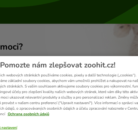
moci?
Pomozte nám zlepšovat zoohit.cz!
ich webových stránkách používáme cookies, pixely a další technologie („cookies“).
áme základní soubory cookies, abychom vám umožnili prohlížet a nakupovat na naš
ch stránkách. S vaším souhlasem aktivujeme soubory cookies pro výkonnostní, fun
ingové účely pro zlepšení kvality našich webových stránek, které vám díky této aktiv
moci ukazovat relevantní produkty a služby a pro personalizaci reklam. Změny můž
i provést v našem centru preferencí ("Upravit nastavení"). Více informací o správci v
ch údajů, o zpracovávaných osobních údajích a účelu zpracování naleznete v Centr
encí
Ochrana osobních údajů
t nastavení
Doručení