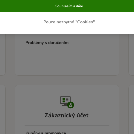
Souhlasím a dále
Informace o doručení
Pouze nezbytné "Cookies"
Sledování zásilek
Problémy s doručením
Zákaznický účet
Kupóny a promoakce