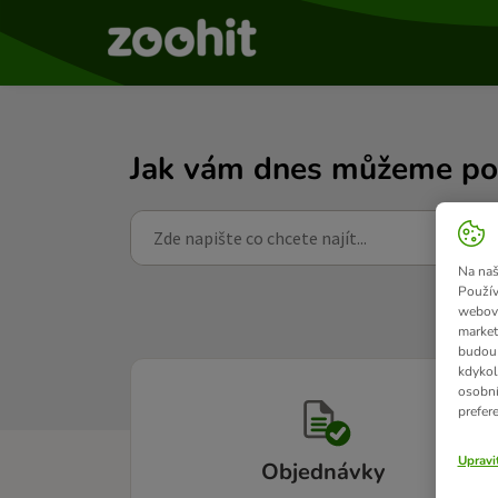
Jak vám dnes můžeme po
Na naš
Použív
webový
market
budou 
kdykol
osobní
prefer
Upravi
Objednávky