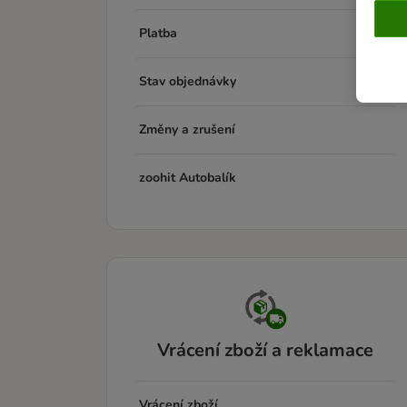
Platba
Stav objednávky
Změny a zrušení
zoohit Autobalík
Vrácení zboží a reklamace
Vrácení zboží