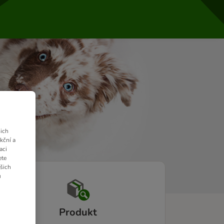
ich
kční a
aci
ete
ašich
u
Produkt