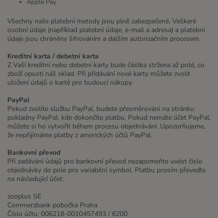
Apple Pay
Všechny naše platební metody jsou plně zabezpečené. Veškeré
osobní údaje (například platební údaje, e-mail a adresa) a platební
údaje jsou chráněny šifrováním a dalším autorizačním procesem.
Kreditní karta / debetní karta
Z Vaší kreditní nebo debetní karty bude částka stržena až poté, co
zboží opustí náš sklad. Při přidávání nové karty můžete zvolit
uložení údajů o kartě pro budoucí nákupy.
PayPal
Pokud zvolíte službu PayPal, budete přesměrováni na stránku
pokladny PayPal, kde dokončíte platbu. Pokud nemáte účet PayPal,
můžete si ho vytvořit během procesu objednávání. Upozorňujeme,
že nepřijímáme platby z amerických účtů PayPal.
Bankovní převod
Při zadávání údajů pro bankovní převod nezapomeňte uvést číslo
objednávky do pole pro variabilní symbol. Platbu prosím převeďte
na následující účet:
zooplus SE
Commerzbank pobočka Praha
Číslo účtu: 006218-0010457493 / 6200