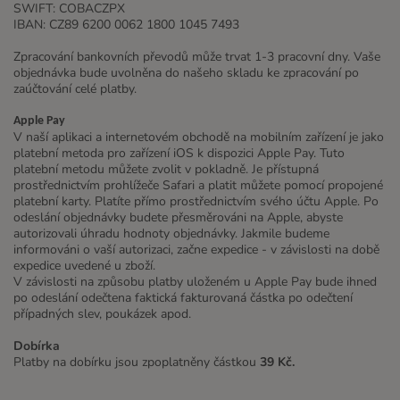
SWIFT: COBACZPX
IBAN: CZ89 6200 0062 1800 1045 7493
Zpracování bankovních převodů může trvat 1-3 pracovní dny. Vaše
objednávka bude uvolněna do našeho skladu ke zpracování po
zaúčtování celé platby.
Apple Pay
V naší aplikaci a internetovém obchodě na mobilním zařízení je jako
platební metoda pro zařízení iOS k dispozici Apple Pay. Tuto
platební metodu můžete zvolit v pokladně. Je přístupná
prostřednictvím prohlížeče Safari a platit můžete pomocí propojené
platební karty. Platíte přímo prostřednictvím svého účtu Apple. Po
odeslání objednávky budete přesměrováni na Apple, abyste
autorizovali úhradu hodnoty objednávky. Jakmile budeme
informováni o vaší autorizaci, začne expedice - v závislosti na době
expedice uvedené u zboží.
V závislosti na způsobu platby uloženém u Apple Pay bude ihned
po odeslání odečtena faktická fakturovaná částka po odečtení
případných slev, poukázek apod.
Dobírka
Platby na dobírku jsou zpoplatněny částkou
39 Kč.