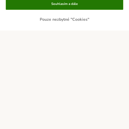
Souhlasím a dále
Pouze nezbytné "Cookies"
PLATBA PŘEDEM
DOBÍRKA
Přepravci
Zabezpečení a ocenění
O zoohit
Kariéra
Firemní webové stránky
Impressum