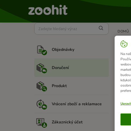
DOMŮ
Co 
Objednávky
Na naš
Pokud 
Použív
souseda
webový
Doručení
market
Pokud j
budou 
kdykol
Produkt
osobní
prefer
Souvi
Vrácení zboží a reklamace
Upravi
Zákaznický účet
Pot