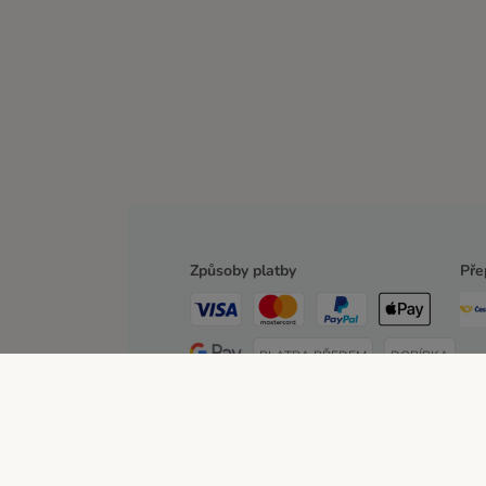
Způsoby platby
Pře
PLATBA PŘEDEM
DOBÍRKA
O zoohit
Kariéra
Firemní webové stránky
Impre
Poštovné a dodací termín
Způsoby platby
Partn