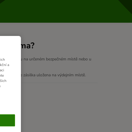
udu doma?
i objednávku na určeném bezpečném místě nebo u
ich
.
kční a
aci
useda, bude zásilka uložena na výdejním místě.
ete
ašich
u