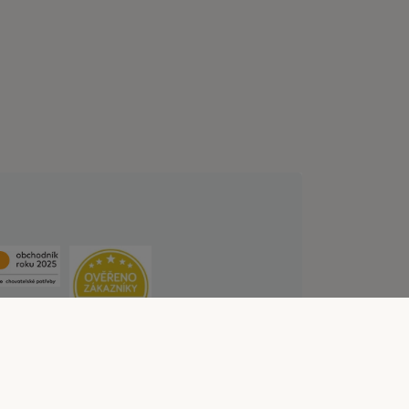
lních službách
Likvidace baterií
Kontakt
ístupnosti