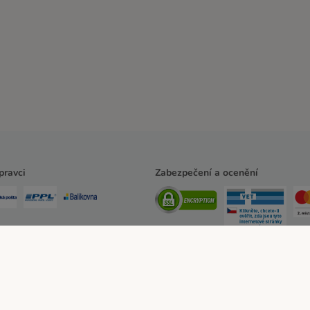
pravci
Zabezpečení a ocenění
ssum
Všeobecné obchodní podmínky
Zde odstoupit od smlouvy
Zákon o digitá
erský program
Ochrana osobních údajů
Ochrana osobních údajů
Prohlášení o př