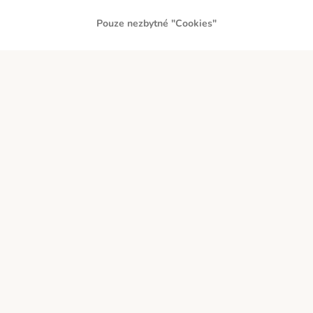
Pouze nezbytné "Cookies"
PLATBA PŘEDEM
DOBÍRKA
Přepravci
Zabezpečení a ocenění
O zoohit
Kariéra
Firemní webové stránky
Impressum
Všeobecné obchodní podmínky
Zde odstoupit od smlouvy
Zákon o digitálních službách
Likvidace baterií
Kontakt