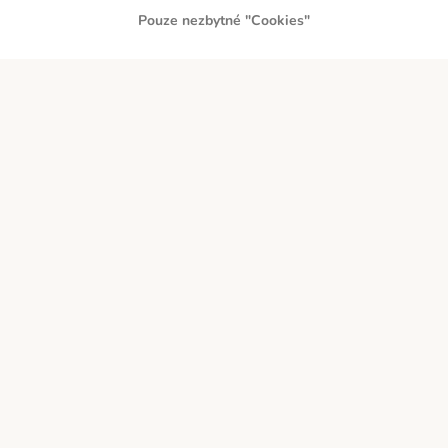
Pouze nezbytné "Cookies"
PLATBA PŘEDEM
DOBÍRKA
Přepravci
Zabezpečení a ocenění
O zoohit
Kariéra
Firemní webové stránky
Impressum
Všeobecné obchodní podmínky
Zde odstoupit od smlouvy
Zákon o digitálních službách
Likvidace baterií
Kontakt