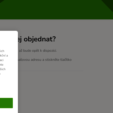
u si jej objednat?
m dá vědět, až bude opět k dispozici.
ich
kční a
te svou e-mailovou adresu a stiskněte tlačítko
aci
ete
ašich
u