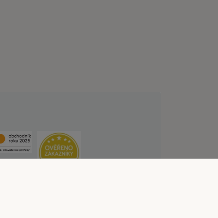
lních službách
Likvidace baterií
Kontakt
ístupnosti