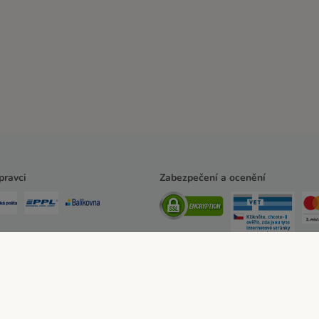
pravci
Zabezpečení a ocenění
ssum
Všeobecné obchodní podmínky
Zde odstoupit od smlouvy
Zákon o digitá
erský program
Ochrana osobních údajů
Ochrana osobních údajů
Prohlášení o př