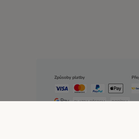
Způsoby platby
Pře
PLATBA PŘEDEM
DOBÍRKA
O zoohit
Kariéra
Firemní webové stránky
Impre
Poštovné a dodací termín
Způsoby platby
Partn