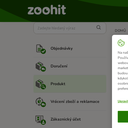
DOMŮ
Pro
Objednávky
Na naš
Pokud n
Použív
webový
Doručení
Stačí k
market
odeslat
budou 
kdykol
Produkt
osobní
prefer
Souvi
Vrácení zboží a reklamace
Upravi
Zákaznický účet
Pot