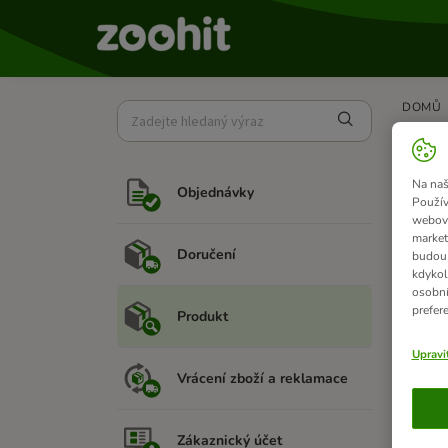
DOMŮ
Výr
Na naš
Objednávky
Doporu
Použív
webový
Pokud s
market
Doručení
budou 
Připrav
kdykol
osobní
V
prefer
Produkt
Upravi
Podrobn
Vrácení zboží a reklamace
Zákaznický účet