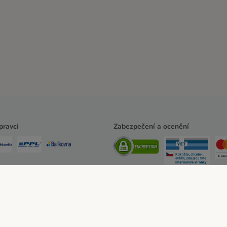
pravci
Zabezpečení a ocenění
ssum
Všeobecné obchodní podmínky
Zde odstoupit od smlouvy
Zákon o digitá
erský program
Ochrana osobních údajů
Ochrana osobních údajů
Prohlášení o př