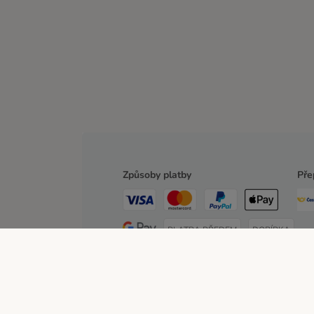
Způsoby platby
Pře
PLATBA PŘEDEM
DOBÍRKA
O zoohit
Kariéra
Firemní webové stránky
Impre
Poštovné a dodací termín
Způsoby platby
Partn