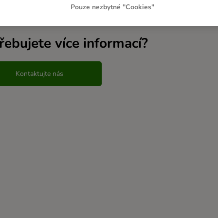
sející články
Pouze nezbytné "Cookies"
řebujete více informací?
Kontaktujte nás