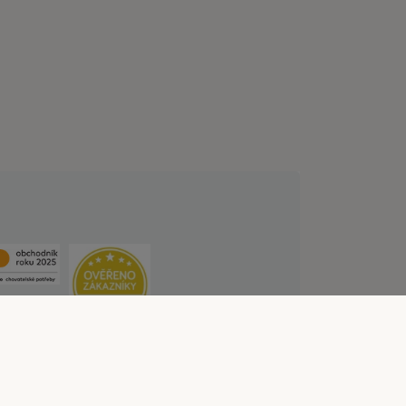
lních službách
Likvidace baterií
Kontakt
ístupnosti