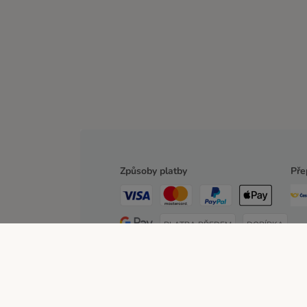
Způsoby platby
Pře
PLATBA PŘEDEM
DOBÍRKA
O zoohit
Kariéra
Firemní webové stránky
Impre
Poštovné a dodací termín
Způsoby platby
Partn