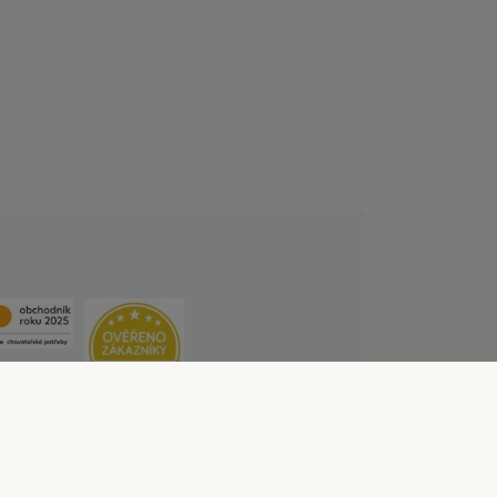
lních službách
Likvidace baterií
Kontakt
ístupnosti