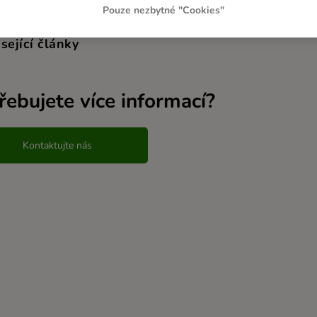
Pouze nezbytné "Cookies"
sející články
řebujete více informací?
Kontaktujte nás