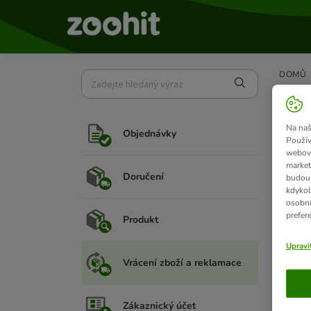
DOMŮ
Jak
Na naš
Objednávky
Pokud p
Použív
webový
Připrav
market
Doručení
budou 
V
kdykol
osobní
prefer
Produkt
Z
Upravi
Pro obj
Vrácení zboží a reklamace
Další p
Zákaznický účet