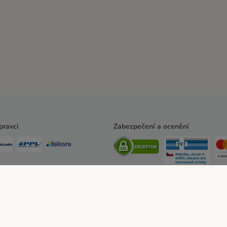
pravci
Zabezpečení a ocenění
ssum
Všeobecné obchodní podmínky
Zde odstoupit od smlouvy
Zákon o digitá
erský program
Ochrana osobních údajů
Ochrana osobních údajů
Prohlášení o př