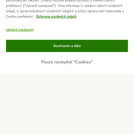
personalizaci reklam. Změny můžete kdykoli provést v našem centru
preferencí ("Upravit nastavení"). Více informací o správci vašich osobních
údajů, o zpracovávaných osobních údajích a účelu zpracování naleznete v
Centru preferencí
Ochrana osobních údajů
Upravit nastavení
Způsoby platby
Souhlasím a dále
Pouze nezbytné "Cookies"
PLATBA PŘEDEM
DOBÍRKA
Přepravci
Zabezpečení a ocenění