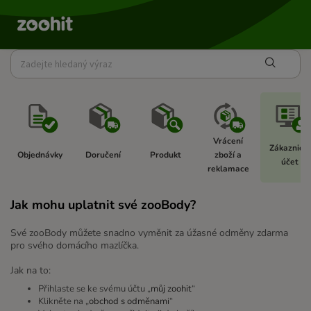
Vrácení 
Zákaznický
Objednávky  
Doručení 
Produkt 
zboží a 
účet  
reklamace 
Jak mohu uplatnit své zooBody?
Své zooBody můžete snadno vyměnit za úžasné odměny zdarma
pro svého domácího mazlíčka.
Jak na to:
Přihlaste se ke svému účtu „
můj zoohit
“
Klikněte na „
obchod s odměnami
“