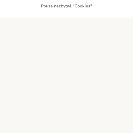
Pouze nezbytné "Cookies"
PLATBA PŘEDEM
DOBÍRKA
Přepravci
Zabezpečení a ocenění
O zoohit
Kariéra
Firemní webové stránky
Impressum
Všeobecné obchodní podmínky
Zde odstoupit od smlouvy
Zákon o digitálních službách
Likvidace baterií
Kontakt