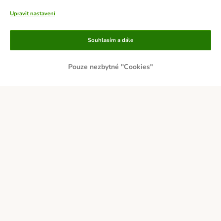
Upravit nastavení
Způsoby platby
Souhlasím a dále
Pouze nezbytné "Cookies"
PLATBA PŘEDEM
DOBÍRKA
Přepravci
Zabezpečení a ocenění