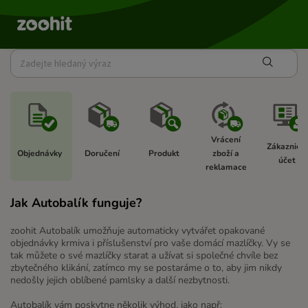
Vrácení 
Zákaznický
Objednávky  
Doručení 
Produkt 
zboží a 
účet  
reklamace 
Jak Autobalík funguje?
zoohit Autobalík umožňuje automaticky vytvářet opakované
objednávky krmiva i příslušenství pro vaše domácí mazlíčky. Vy se
tak můžete o své mazlíčky starat a užívat si společné chvíle bez
zbytečného klikání, zatímco my se postaráme o to, aby jim nikdy
nedošly jejich oblíbené pamlsky a další nezbytnosti.
Autobalík vám poskytne několik výhod, jako např: