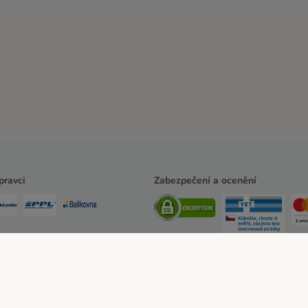
pravci
Zabezpečení a ocenění
ssum
Všeobecné obchodní podmínky
Zde odstoupit od smlouvy
Zákon o digitá