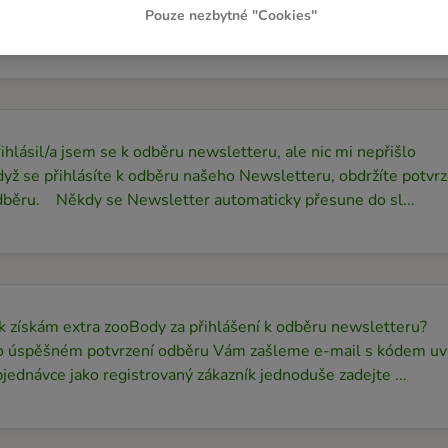
běr newsletteru můžete kdykoli zrušit. Použijte prosím odka
Pouze nezbytné "Cookies"
ždého newsletteru. Případně se přihlaste ke svému úč...
ihlásil/a jsem se k odběru newsletteru, ale nic mi nepřišlo
yž se přihlásíte k odběru našeho Newsletteru, obdržíte potvrz
dběru. Někdy se Newsletter automaticky přesune do sl...
k získám extra zooBody za přihlášení k odběru newsletteru?
o úspěšném potvrzení odběru Vám zašleme e-mail s kódem uví
jednávce jako registrovaný zákazník jednoduše zadejte ...