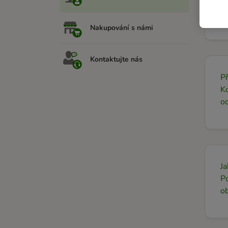
Od
ka
Nakupování s námi
Kontaktujte nás
Př
Kd
o
Ja
P
ob