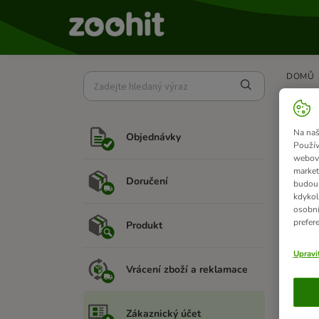
DOMŮ
Ne
Na naš
Objednávky
Použív
webový
market
Ja
Doručení
budou 
Př
kdykol
osobní
sl
prefer
Produkt
Upravi
Vrácení zboží a reklamace
Ja
Zákaznický účet