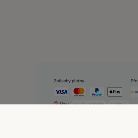
Způsoby platby
Pře
PLATBA PŘEDEM
DOBÍRKA
O zoohit
Kariéra
Firemní webové stránky
Impre