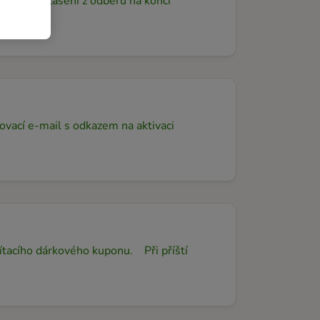
z pro odhlášení z odběru na konci
ovací e-mail s odkazem na aktivaci
tacího dárkového kuponu. Při příští