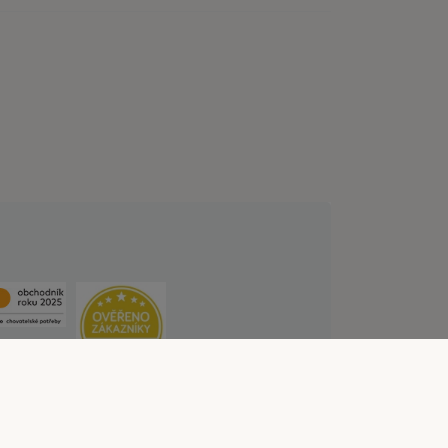
lních službách
Likvidace baterií
Kontakt