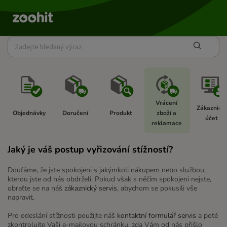
Vrácení 
Zákaznický
Objednávky  
Doručení 
Produkt 
zboží a 
účet  
reklamace 
Jaký je váš postup vyřizování stížností?
Doufáme, že jste spokojeni s jakýmkoli nákupem nebo službou,
kterou jste od nás obdrželi. Pokud však s něčím spokojeni nejste,
obraťte se na náš
zákaznický servis
, abychom se pokusili vše
napravit.
Pro odeslání stížnosti použijte náš
kontaktní formulář servis
a poté
zkontrolujte Vaši e-mailovou schránku, zda Vám od nás přišlo