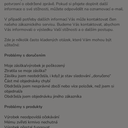
potvrzení o obdržené zprávě. Pokud si přejete doplnit další
informace o své stížnosti, můžete odpovědět na oznamovací e-mail.
V případě potřeby dalších informací Vás může kontaktovat člen
našeho zákaznického servisu. Budeme Vás kontaktovat, abychom
Vás informovali o výsledku Vaší stížnosti a o dalším postupu.
Zde je několik často kladených otázek, které Vám mohou být
užitečné:
Problémy s doručením
Moje zásilka/výrobek je poškozený
Ztratila se moje zásilka?
Zásilku jsem neobdržel/a, i když je stav sledování „doručeno“
Část mé objednávky chybí
Obdržel/a jsem nesprávné zboží nebo více položek, než jsem si
objednal/a
Obdržel/a jsem objednávku jiného zákazníka
Problémy s produkty
Výrobek neodpovídá očekávání
Mému zvířeti krmivo nechutná
Výrobek přestal fungovat